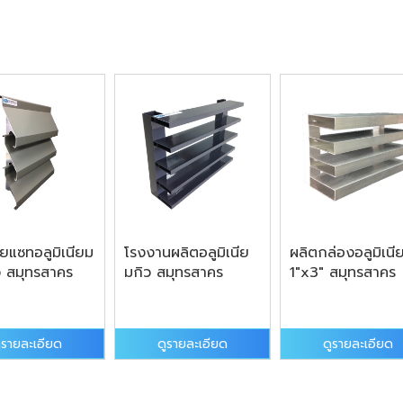
ยแซทอลูมิเนียม
โรงงานผลิตอลูมิเนีย
ผลิตกล่องอลูมิเนี
ิ้ว สมุทรสาคร
มกิว สมุทรสาคร
1"x3" สมุทรสาคร
ูรายละเอียด
ดูรายละเอียด
ดูรายละเอียด