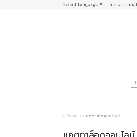
Select Language
▼
ไทยแลนด์ เยลโ
หน้าแรก
»
แคตตาล็อกออนไลน์
แคตตาล็อกออนไลน์