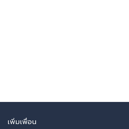
เพิ่มเพื่อน