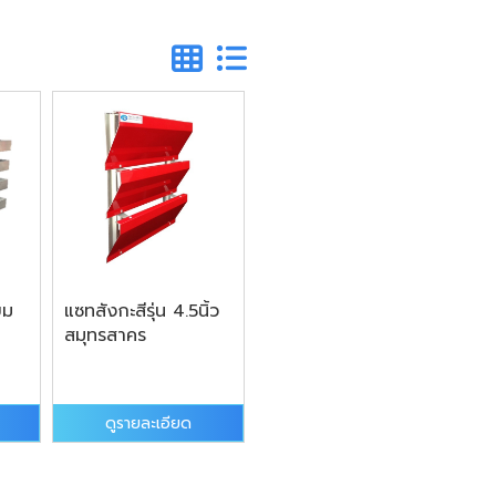
ยม
แซทสังกะสีรุ่น 4.5นิ้ว
สมุทรสาคร
ดูรายละเอียด